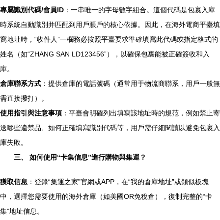
專屬識別代碼/會員ID
：一串唯一的字母數字組合。這個代碼是包裹入庫
時系統自動識別并匹配到用戶賬戶的核心依據。因此，在海外電商平臺填
寫地址時，“收件人”一欄務必按照平臺要求準確填寫此代碼或指定格式的
姓名（如“ZHANG SAN LD123456”），以確保包裹能被正確簽收和入
庫。
倉庫聯系方式
：提供倉庫的電話號碼（通常用于物流商聯系，用戶一般無
需直接撥打）。
使用指引與注意事項
：平臺會明確列出填寫該地址時的規范，例如禁止寄
送哪些違禁品、如何正確填寫識別代碼等，用戶需仔細閱讀以避免包裹入
庫失敗。
三、 如何使用“卡集信息”進行購物與集運？
獲取信息
：登錄“集運之家”官網或APP，在“我的倉庫地址”或類似板塊
中，選擇您需要使用的海外倉庫（如美國OR免稅倉），復制完整的“卡
集”地址信息。