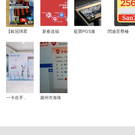
傳你3步
息設計方向
卡集信息與
以深圳市啟
驟“動態目
畢業作品選
世界工廠網
泰華瑞智能
標”攻克人
集
卡為例
性弱點
【歐冠球星
新春送福
藍寶PGS激
閃迪至尊極
卡SP】深
攜手春晚，
發無限創意
速SDXC
度解析 最
除夕APP紅
AMD
UHS-I存儲
新產品、卡
包狂歡開啟
FirePro專
卡 256GB
集信息與收
業顯示卡優
的疾速影像
藏指南
化集預覽
伙伴
一卡在手，
廣州市海珠
暢用無憂
區依卡制衣
——工移數
廠
字人民幣金
Tangyika品
融惠民卡硬
牌卡集信息