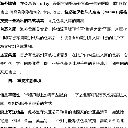
海外購物
：在亞馬遜、eBay、品牌官網等海外電商平臺結賬時，將“收貨
地址”填寫為剛剛復制的“卡集”地址。
務必確保收件人姓名（Name）嚴格
按照平臺給出的格式填寫
，這是包裹入庫的關鍵。
包裹入庫
：海外電商發貨后，將物流單號預報至“集運之家”平臺。倉庫收
到印有您專屬識別代碼的包裹后，系統會自動識別并入庫到您的賬戶下，
您會收到入庫通知。
提交集運
：當所有包裹到齊或根據需要，在賬戶內勾選已入庫的包裹，合
并打包，支付國際運費，即可坐等包裹送達您手中的最終地址（如中國的
家庭地址）。
四、 重要注意事項
信息準確性
：“卡集”地址是精準匹配的，一字之差都可能導致包裹無法入
庫。復制粘貼是最穩妥的方式。
禁止寄送物品
：嚴格遵守集運公司和目的地國家的禁運品清單（如液體、
電池、仿牌、食品、藥品等），否則可能導致包裹被扣、罰款甚至退運。