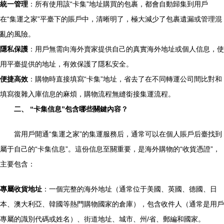
統一管理
：所有使用該“卡集”地址購買的包裹，都會自動歸集到用戶
在“集運之家”平臺下的賬戶中，清晰明了，極大減少了包裹遺漏或管理混
亂的風險。
隱私保護
：用戶無需向海外賣家提供自己的真實海外地址或個人信息，使
用平臺提供的地址，有效保護了隱私安全。
便捷高效
：購物時直接填寫“卡集”地址，省去了在不同轉運公司間比對和
填寫復雜入庫信息的麻煩，購物流程無縫銜接集運流程。
二、 “卡集信息”包含哪些關鍵內容？
當用戶開通“集運之家”的集運服務后，通常可以在個人賬戶后臺找到
屬于自己的“卡集信息”。這份信息至關重要，是海外購物的“收貨憑證”，
主要包含：
專屬收貨地址
：一個完整的海外地址（通常位于美國、英國、德國、日
本、澳大利亞、韓國等熱門購物國家的倉庫），包含收件人（通常是用戶
專屬的識別代碼或姓名）、街道地址、城市、州/省、郵編和國家。