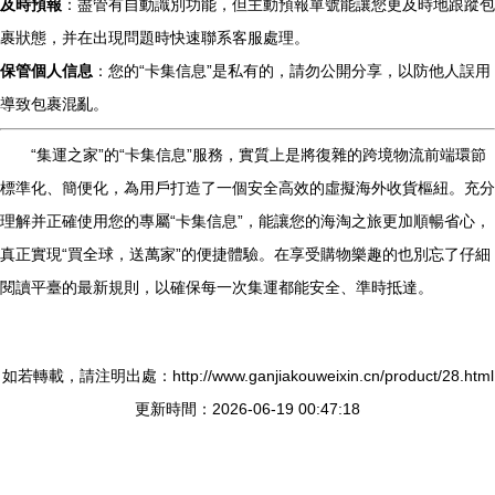
及時預報
：盡管有自動識別功能，但主動預報單號能讓您更及時地跟蹤包
裹狀態，并在出現問題時快速聯系客服處理。
保管個人信息
：您的“卡集信息”是私有的，請勿公開分享，以防他人誤用
導致包裹混亂。
“集運之家”的“卡集信息”服務，實質上是將復雜的跨境物流前端環節
標準化、簡便化，為用戶打造了一個安全高效的虛擬海外收貨樞紐。充分
理解并正確使用您的專屬“卡集信息”，能讓您的海淘之旅更加順暢省心，
真正實現“買全球，送萬家”的便捷體驗。在享受購物樂趣的也別忘了仔細
閱讀平臺的最新規則，以確保每一次集運都能安全、準時抵達。
如若轉載，請注明出處：http://www.ganjiakouweixin.cn/product/28.html
更新時間：2026-06-19 00:47:18