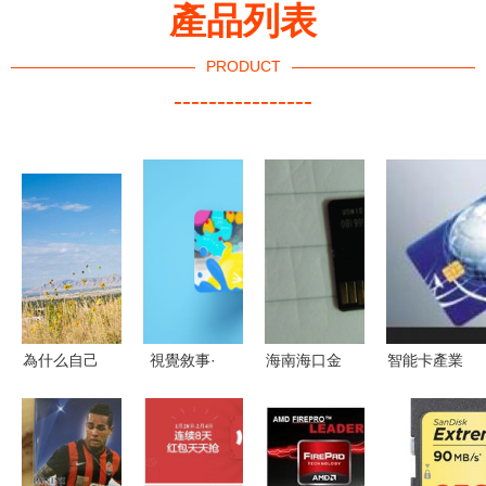
產品列表
PRODUCT
----------------
為什么自己
視覺敘事·
海南海口金
智能卡產業
訂的目標這
織夢云端 |
士頓與閃迪
解析 聚焦
么難達成？
SIVA 2020
內存卡批發
價格、廠家
史丹佛教授
屆視覺與信
指南 聚焦
與產品——