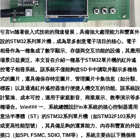
引言\n隨著嵌入式技術的飛速發展，具備強大處理能力和豐富外
設的STM32系列單片機，成為眾多創意電子項目的核心。電子
相冊作為一種集成了數字顯示、存儲與交互功能的設備，其應用
場景日益廣泛。本文旨在介紹一種基于STM32單片機的紅外遙
控電子相冊系統。該系統不僅能夠從SD卡中讀取并顯示多種格
式的圖片，還具備保存特定圖片、管理圖片卡集信息（如分類、
標簽）以及通過紅外遙控器進行便捷人機交互的功能。該系統設
計緊湊、成本可控，適用于家庭影音、商業展示、教學演示等多
種場合。\n\n### 一、系統總體設計\n本系統的核心控制器選用
意法半導體（ST）的STM32系列單片機（如STM32F103系列
或更高性能型號），其具備足夠的運算能力、內存和豐富的外設
接口（如SPI, FSMC, SDIO, TIM等）。系統主要由以下幾個模