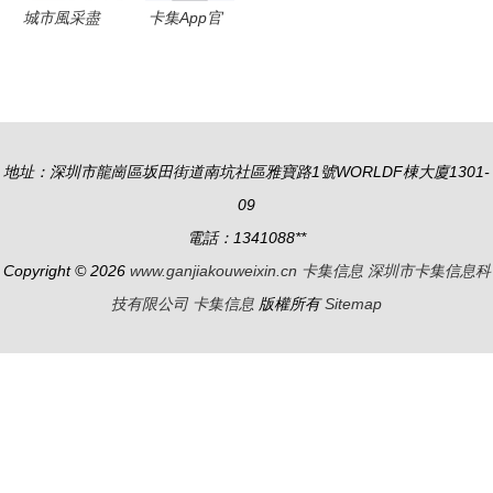
膩與信息陷
城市風采盡
卡集App官
阱？
在指尖 頁
方版 一站
面圖片、素
式會員卡管
材與模板一
理工具，輕
站式獲取指
松掌控您的
地址：深圳市龍崗區坂田街道南坑社區雅寶路1號WORLDF棟大廈1301-
南
卡集信息
09
電話：1341088**
Copyright © 2026
www.ganjiakouweixin.cn
卡集信息
深圳市卡集信息科
技有限公司
卡集信息
版權所有
Sitemap