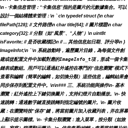
\n -
卡集信息管理
：“卡集信息”指的是圖片的元數據集合。可以
設計一個結構體來管理：\n
`
c\n typedef struct {\n char
filePath[128]; // 文件路徑\n char title[64]; // 圖片標題\n char
category[32]; // 分類（如“風景”、“人物”）\n uint8
t
isFavorite; // 是否收藏標記\n // ... 其他信息如日期、評分等\n }
ImageInfo
t;\n
`
\n 系統啟動時，遍歷圖片目錄，為每個文件創
建或從配置文件中加載對應的
ImageInfo_t
項，形成一個卡集
鏈表或數組。用戶可以通過紅外遙控在專門的“信息瀏覽”模式下
查看和編輯（簡單的編輯，如切換分類）這些信息，編輯結果會
同步保存到配置文件中。\n\n### 三、系統功能與操作\n-
基本
瀏覽
：紅外遙控上下鍵切換圖片，支持幻燈片自動播放。\n-
快
速跳轉
：通過數字鍵直接跳轉到指定編號的圖片。\n-
圖片收
藏
：在瀏覽時按“保存”鍵，將當前圖片加入收藏列表，并在屏幕
上顯示提示圖標。\n-
卡集分類瀏覽
：進入菜單，按分類（如旅