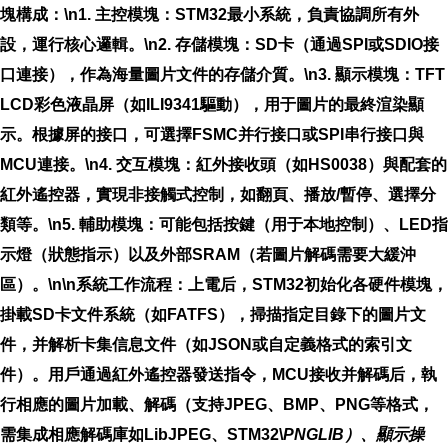
塊構成：\n1.
主控模塊
：STM32最小系統，負責協調所有外
設，運行核心邏輯。\n2.
存儲模塊
：SD卡（通過SPI或SDIO接
口連接），作為海量圖片文件的存儲介質。\n3.
顯示模塊
：TFT
LCD彩色液晶屏（如ILI9341驅動），用于圖片的最終渲染顯
示。根據屏的接口，可選擇FSMC并行接口或SPI串行接口與
MCU連接。\n4.
交互模塊
：紅外接收頭（如HS0038）與配套的
紅外遙控器，實現非接觸式控制，如翻頁、播放/暫停、選擇分
類等。\n5.
輔助模塊
：可能包括按鍵（用于本地控制）、LED指
示燈（狀態指示）以及外部SRAM（若圖片解碼需要大緩沖
區）。\n\n系統工作流程：上電后，STM32初始化各硬件模塊，
掛載SD卡文件系統（如FATFS），掃描指定目錄下的圖片文
件，并解析卡集信息文件（如JSON或自定義格式的索引文
件）。用戶通過紅外遙控器發送指令，MCU接收并解碼后，執
行相應的圖片加載、解碼（支持JPEG、BMP、PNG等格式，
需集成相應解碼庫如LibJPEG、STM32\
PNGLIB）、顯示操