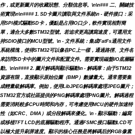
作，或更新圖片的收藏狀態、分類信息等。\n\n### 二、關鍵技
術實現\n\n#### 1. SD卡圖片讀取與文件系統\n -
硬件接口
：采
用SPI模式驅動SD卡，優點是占用IO口少，軟件實現相對簡
單，適合大多數STM32型號。若追求更高讀寫速度，可選用支
持SDIO接口的MCU型號。\n -
文件系統
：集成FatFs通用文件
系統模塊，使得STM32可以像在PC上一樣，通過路徑、文件名
來訪問SD卡中的圖片文件和配置文件。需要實現磁盤I/O底層驅
動。\n\n#### 2. 圖片解碼與顯示驅動\n -
解碼庫
：由于STM32
資源有限，直接顯示原始位圖（BMP）數據量大。通常需要集
成輕量級解碼庫。例如，使用LibJPEG解碼庫處理JPEG圖片；
STM32官方或社區提供的PNG解碼庫處理PNG圖片。解碼過程
需要消耗較多CPU時間和內存，可考慮使用MCU的硬件加速特
性（如CRC、DMA）或分段解碼來優化。\n -
顯示驅動
：編寫
或移植TFT LCD的底層驅動程序。通過FSMC接口驅動LCD可
以極大提升刷屏速度。顯示的核心任務是將解碼后的RGB像素