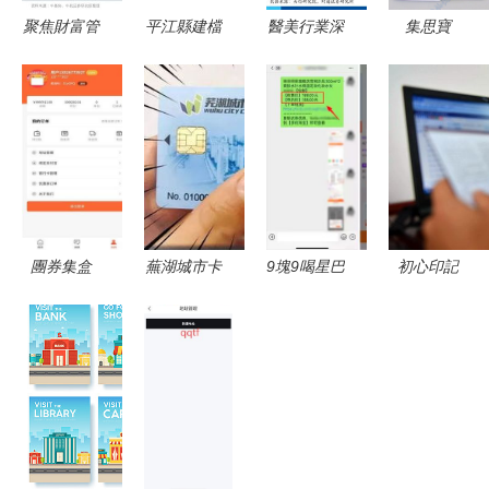
聚焦財富管
平江縣建檔
醫美行業深
集思寶
理與投行業
立卡下鄉集
度剖析 從
G138BD手
務 證券行
中辦證公示
產品管線布
持GNSS接
業核心賽道
花名冊信息
局探尋下一
收機 精準
研究與策略
梳理與說明
個行業領軍
定位的高性
展望
者
價比之選
團券集盒
蕪湖城市卡
9塊9喝星巴
初心印記
數字化收藏
辦理倒計時
克，5折吃
小小社保
時代下的卡
4月1日新規
麥當勞 火
卡，承載民
集信息管理
上線，未辦
爆全網
生情與暖
與分享新方
卡市民需盡
的‘薅羊毛
式
快行動
卡’背后，
藏著哪些貓