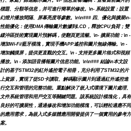
行、家庭）篩選顯示圖片。\n-
信息查看/編輯
：查看當前圖片的
標題、分類等信息，并可進行簡單的修改。\n-
系統設置
：設置
幻燈片播放間隔、屏幕亮度等參數。\n\n### 四、優化與擴展\n-
性能優化
：使用DMA傳輸圖片數據到LCD，釋放CPU負荷；雙
緩沖區技術實現圖片預解碼，使翻頁更流暢。\n-
擴展功能
：\n -
增加Wi-Fi/藍牙模塊，實現手機APP遙控和圖片無線傳輸。\n -
增加觸摸屏，提供更直觀的交互。\n - 支持更多圖片格式和視頻
播放。\n - 添加語音播報圖片信息功能。\n\n### 結論\n本文設
計的基于STM32的紅外遙控電子相冊，充分利用了STM32的片
上資源，實現了從SD卡讀取、解碼顯示圖片到通過紅外遙控進
行交互和管理的完整功能。重點解決了嵌入式環境下圖片處理、
文件系統管理和用戶交互等關鍵問題。該系統設計模塊化，具有
良好的可擴展性，通過修改和增加功能模塊，可以輕松適應不同
的應用需求，為嵌入式多媒體應用開發提供了一個實用的參考方
案。