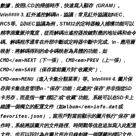
數據，按照LCD的掃描時序，快速寫入顯存（GRAM）。
\n\n#### 3. 紅外遙控解碼\n -
協議
：常見紅外協議如NEC、
RC5等。以NEC協議為例，STM32的定時器輸入捕獲功能可以
精準測量脈沖寬度，從而解碼出遙控器按鍵對應的地址碼和命令
碼。解碼程序通常在外部中斷或定時器中斷中完成。\n -
應用層
映射
：將解碼得到的命令碼映射為具體的功能，如
CMD</em>NEXT
（下一張）、
CMD<em>PREV
（上一張）、
CMD</em>SAVE
（保存當前圖片到“收藏夾”）、
CMD<em>MENU
（進入卡集分類菜單）等。\n\n#### 4. 圖片保
存與卡集信息管理\n -
“保存”功能
：此處的“保存”并非指從SD
卡另存，而是指一種“標記”或“收藏”功能。系統可以在SD卡上
維護一個獨立的配置文件（如
album</em>info.dat
或
favorites.json
），當用戶對當前顯示的圖片執行“保存”操
作時，系統將該圖片的文件路徑、時間戳等信息追加寫入此配置
文件。也可以設計為在圖片所在目錄創建一個隱藏的標記文件。